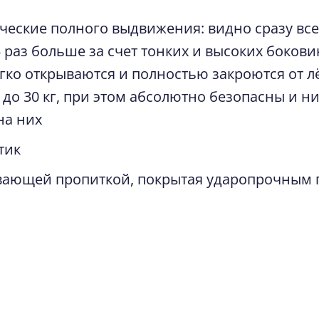
ические полного выдвижения: видно сразу вс
5 раз больше за счет тонких и высоких бокови
егко открываются и полностью закроются от л
Дмитрий
26.02.2025
 до 30 кг, при этом абсолютно безопасны и н
на них
Кухню заказывали в мебельном центре на Бог
Заказ делали 1,5 месяца с учетом новогодних 
тик
ближайшую среду была доставка и через день
вающей пропиткой, покрытая ударопрочным 
Хочется отметить девушек дизайнеров Анаст
прочитать полностью