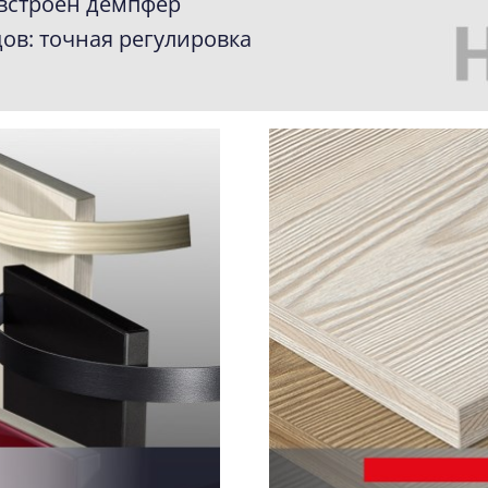
встроен демпфер
прочитать полностью
ов: точная регулировка