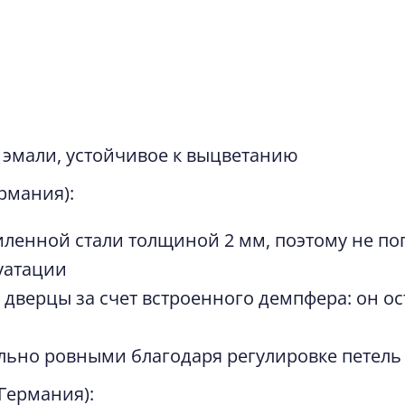
Виктория
09.03.2025
Заказывали кухню в Мегадоме на Блюхера, г. 
Мария. Учла все пожелания, помогла сделать
протяжении всего времени (и до заказа, и посл
 эмали, устойчивое к выцветанию
помогла решить все организационные момент
ермания):
прочитать полностью
иленной стали толщиной 2 мм, поэтому не пог
уатации
 дверцы за счет встроенного демпфера: он о
ально ровными благодаря регулировке петель
(Германия):