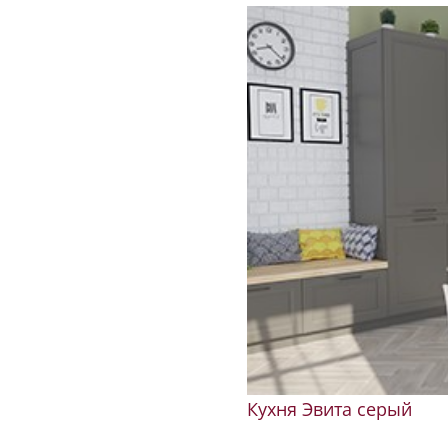
Алексей
25.02.2025
Заказали мебель в "Кухни Экспресс" в ТРЦ Пл
Надежда внимательно выслушала все наши п
воплотила их в проекте. После изготовления 
насколько соответствует реальность тому, чт
прочитать полностью
Кухня Эвита серый