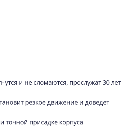
Киров. Помогала нам дизайнер,
 кухню функциональной. Также на
е) была всегда на связи,
ы. Качество кухни отличное…
нутся и не сломаются, прослужат 30 лет
становит резкое движение и доведет
 и точной присадке корпуса