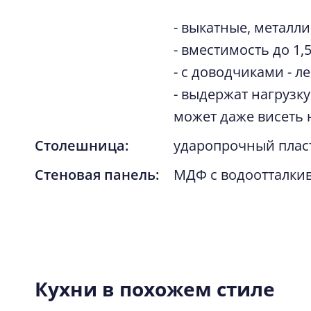
- выкатные, металл
- вместимость до 1,
- с доводчиками - л
- выдержат нагрузку
может даже висеть 
Столешница:
ударопрочный плас
Стеновая панель:
МДФ с водоотталки
от
588 600
Кухни в похожем стиле
от
24 530