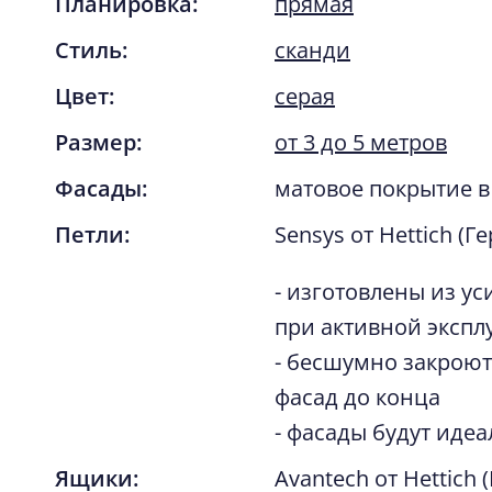
Планировка:
прямая
Стиль:
сканди
Цвет:
серая
Размер:
от 3 до 5 метров
Фасады:
матовое покрытие в
Петли:
Sensys от Hettich (Г
- изготовлены из ус
при активной экспл
- бесшумно закроют
фасад до конца
- фасады будут иде
Ящики:
Avantech от Hettich 