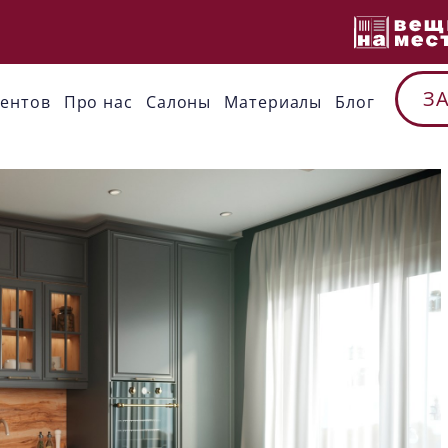
З
иентов
Про нас
Cалоны
Материалы
Блог