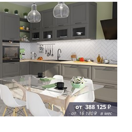
анета г Пермь. Менеджер
ожелания и максимально
и сборки были приятно удивлены
о мы для себя визуализировали…
от
388 125
от
16 180
в мес