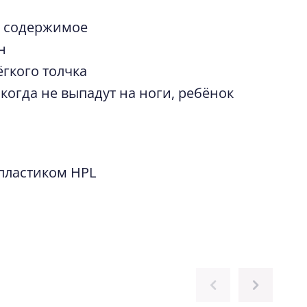
е содержимое
н
ёгкого толчка
икогда не выпадут на ноги, ребёнок
атырском проспекте, дом 18.
каникул. Все вовремя. В
 уже началась сборка кухни.
пластиком HPL
асию и Алину. Вежливые и…