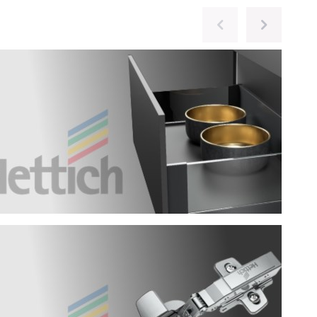
ю фирму с грамотным
 обратиться в Кухни Экспресс.
 где все наглядно было видно.
ксандр, в итоге все получилось…