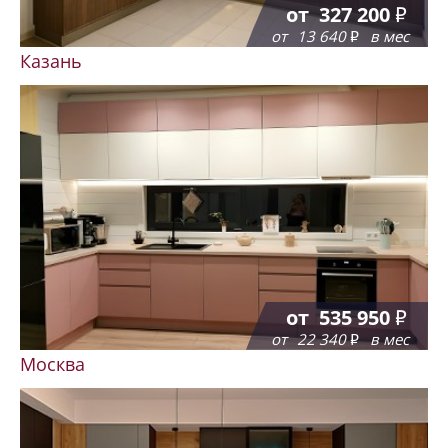
от
327 200
от
13 640
в мес
Казань
от
535 950
от
22 340
в мес
Москва