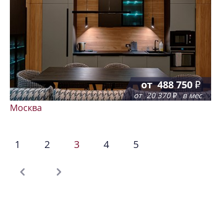
от
488 750
от
20 370
в мес
Москва
1
2
3
4
5