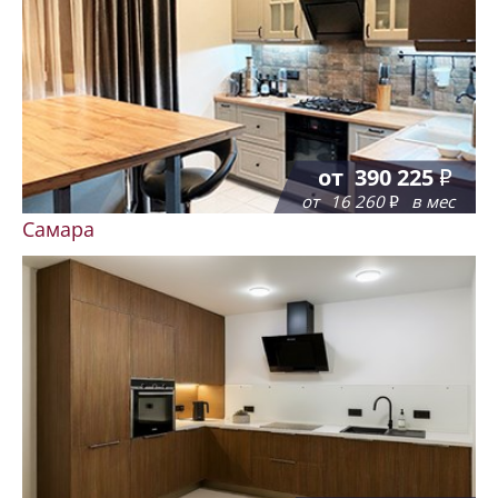
от
390 225
от
16 260
в мес
Самара