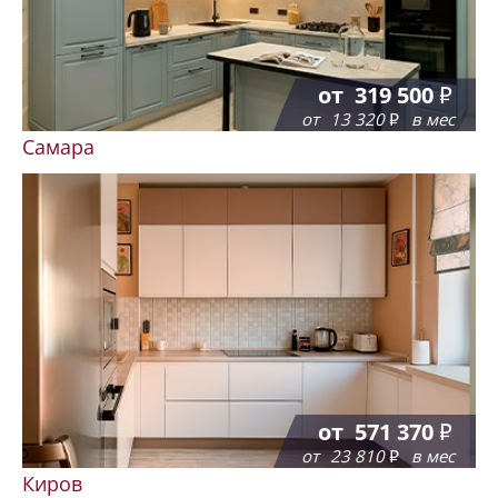
от
319 500
от
13 320
в мес
Самара
от
571 370
от
23 810
в мес
Киров