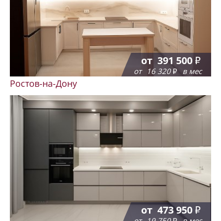
от
391 500
от
16 320
в мес
Ростов-на-Дону
от
473 950
от
19 750
в мес