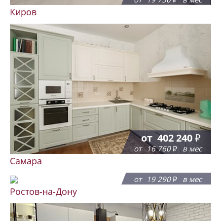
Киров
от
402 240
от
16 760
в мес
Самара
от
462 760
от
19 290
в мес
Ростов-на-Дону