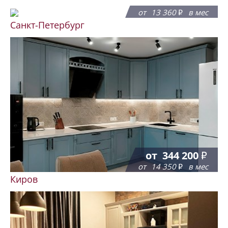
от
320 600
от
13 360
в мес
Санкт-Петербург
от
344 200
от
14 350
в мес
Киров