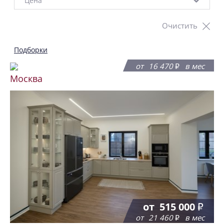
Цена
Очистить
Подборки
от
395 200
от
16 470
в мес
Москва
от
515 000
от
21 460
в мес