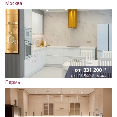
Москва
от
331 200
от
13 800
в мес
Пермь