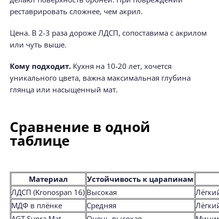
реставрировать сложнее, чем акрил.
Цена. В 2-3 раза дороже ЛДСП, сопоставима с акрилом
или чуть выше.
Кому подходит.
Кухня на 10-20 лет, хочется
уникального цвета, важна максимальная глубина
глянца или насыщенный мат.
Сравнение в одной
таблице
Материал
Устойчивость к царапинам
ЛДСП (Kronospan 16)
Высокая
Лёгки
МДФ в плёнке
Средняя
Лёгки
AGT Supra Mat
Очень высокая
Мини