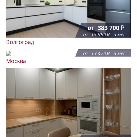
от
383 700
от
15 990
в мес
Волгоград
от
323 200
от
13 470
в мес
Москва