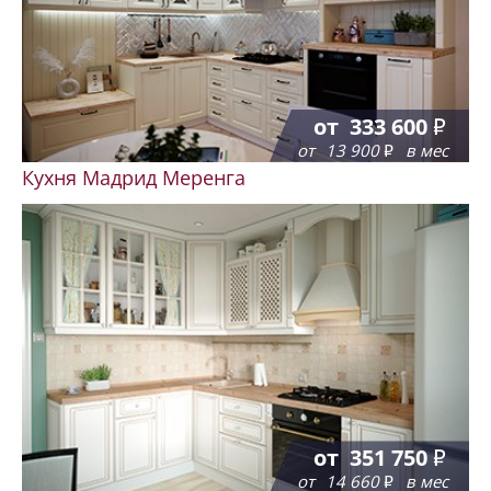
от
333 600
от
13 900
в мес
Кухня Мадрид Меренга
от
351 750
от
14 660
в мес