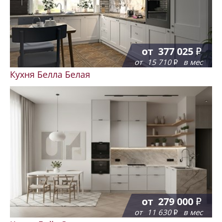
от
377 025
от
15 710
в мес
Кухня Белла Белая
от
279 000
от
11 630
в мес