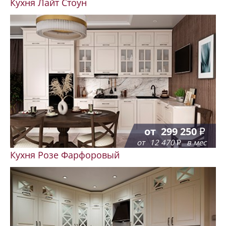
Кухня Лайт Стоун
от
299 250
от
12 470
в мес
Кухня Розе Фарфоровый