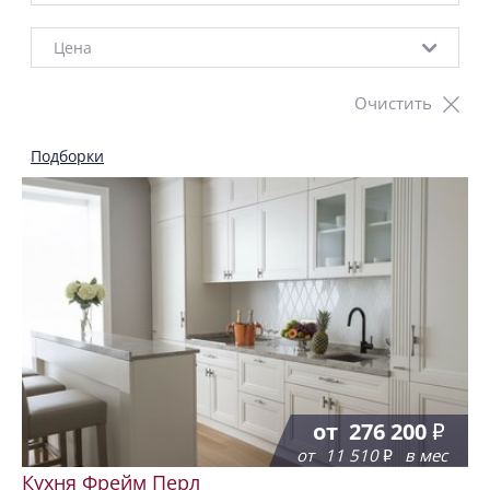
Цена
Очистить
Подборки
от
276 200
от
11 510
в мес
Кухня Фрейм Перл