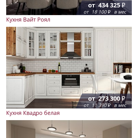
от
434 325
от
18 100
в мес
Кухня Вайт Роял
от
273 300
от
11 390
в мес
Кухня Квадро белая