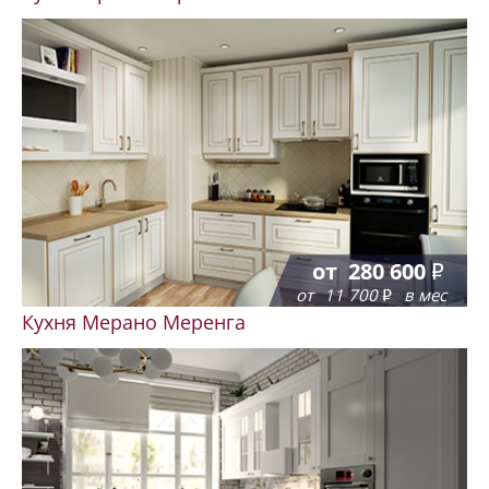
от
280 600
от
11 700
в мес
Кухня Мерано Меренга