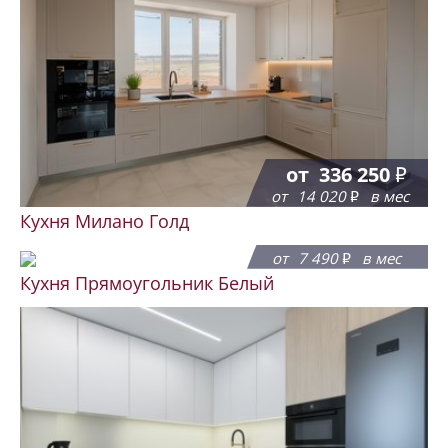
от
336 250
от
14 020
в мес
Кухня Милано Голд
от
179 700
от
7 490
в мес
Кухня Прямоугольник Белый