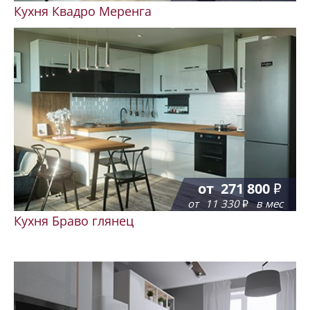
Кухня Квадро Меренга
от
271 800
от
11 330
в мес
Кухня Браво глянец