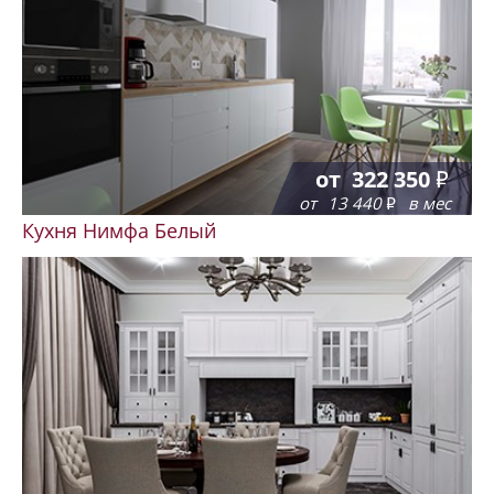
от
322 350
от
13 440
в мес
Кухня Нимфа Белый