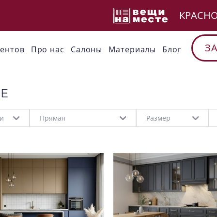
КРАСН
З
иентов
Про нас
Cалоны
Материалы
Блог
РЕ
ни
Прямая
Размер