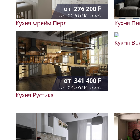
от
276 200
от
11 510
в мес
Кухня Фрейм Перл
Кухня Пи
Кухня Во
от
341 400
от
14 230
в мес
Кухня Рустика