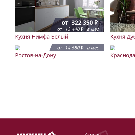
от
322 350
от
13 440
в мес
Кухня Нимфа Белый
Кухня Ду
от
352 205
от
14 680
в мес
Ростов-на-Дону
Краснод
Каталог