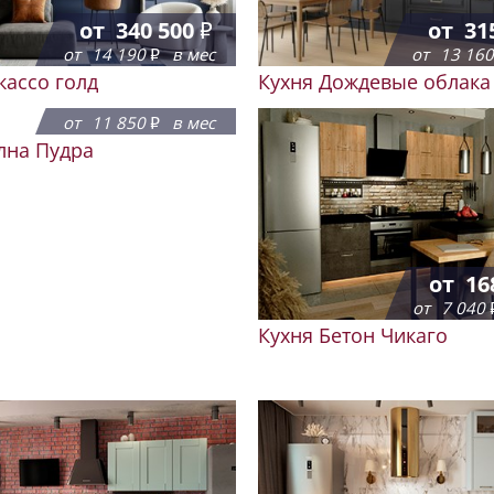
от
340 500
от
31
от
14 190
в мес
от
13 16
кассо голд
Кухня Дождевые облака
от
284 250
от
11 850
в мес
лна Пудра
от
16
от
7 040
Кухня Бетон Чикаго