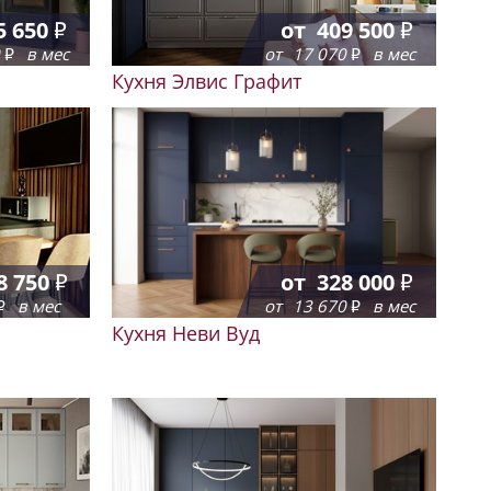
5 650
от
409 500
0
в мес
от
17 070
в мес
Кухня Элвис Графит
8 750
от
328 000
в мес
от
13 670
в мес
Кухня Неви Вуд