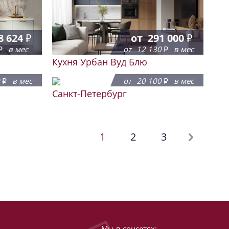
8 624
от
291 000
в мес
от
12 130
в мес
Кухня Урбан Вуд Блю
2 760
от
482 337
0
в мес
от
20 100
в мес
Санкт-Петербург
1
2
3
Мы в соцсетях: