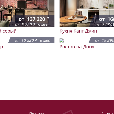
от
137 220
от
16
от
5 720
в мес
от
7 030
б серый
Кухня Кант Джин
от
245 100
от
46
от
10 220
в мес
от
19 29
ар
Ростов-на-Дону
Про нас
Акции