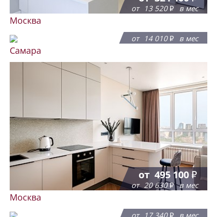
от
13 520
в мес
Москва
от
336 062
от
14 010
в мес
Самара
от
495 100
от
20 630
в мес
Москва
от
416 160
от
17 340
в мес