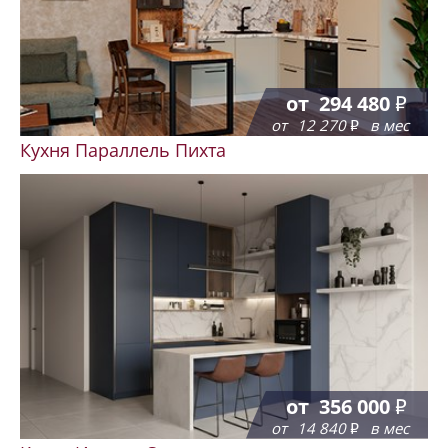
от
294 480
от
12 270
в мес
Кухня Параллель Пихта
от
356 000
от
14 840
в мес