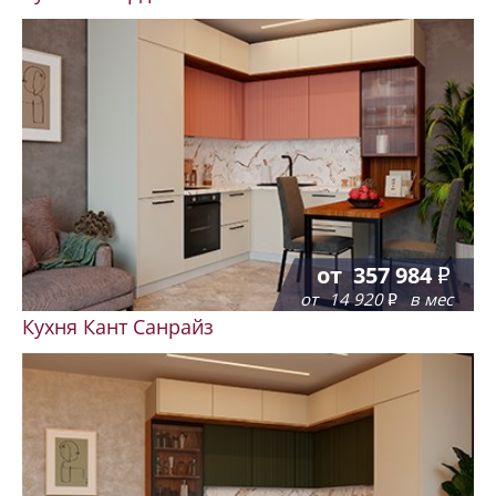
от
357 984
от
14 920
в мес
Кухня Кант Санрайз