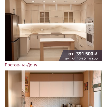
от
391 500
от
16 320
в мес
Ростов-на-Дону