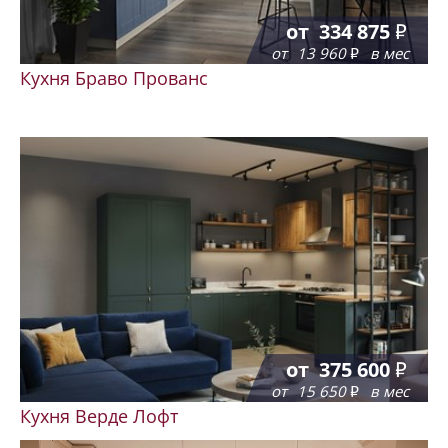
от
334 875
от
13 960
в мес
Кухня Браво Прованс
от
375 600
от
15 650
в мес
Кухня Верде Лофт