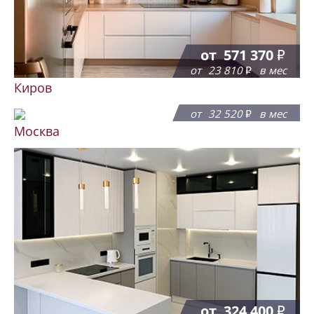
от
571 370
от
23 810
в мес
Киров
от
780 400
от
32 520
в мес
Москва
от
324 400