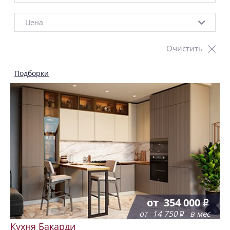
Цена
Очистить
Подборки
от
354 000
от
14 750
в мес
Кухня Бакарди