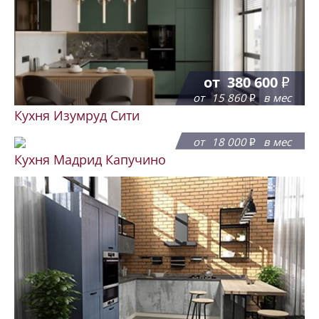
от
380 600
от
15 860
в мес
Кухня Изумруд Сити
от
431 775
от
18 000
в мес
Кухня Мадрид Капучино