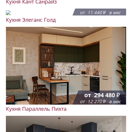
Кухня Кант Санрайз
от
274 500
от
11 440
в мес
Кухня Элеганс Голд
от
294 480
от
12 270
в мес
Кухня Параллель Пихта