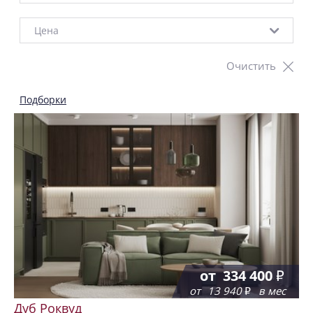
Цена
Очистить
Подборки
от
334 400
от
13 940
в мес
Дуб Роквуд