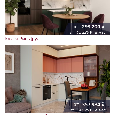
от
293 200
от
12 220
в мес
Кухня Рив Друа
от
357 984
от
14 920
в мес