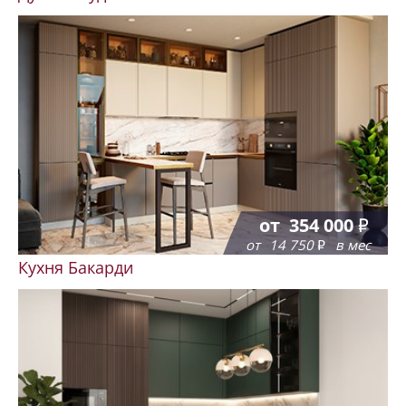
от
354 000
от
14 750
в мес
Кухня Бакарди