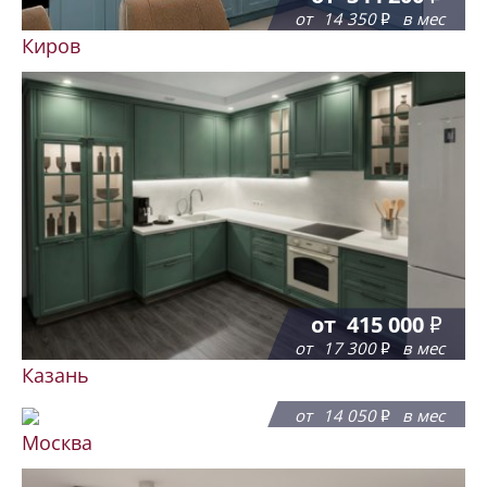
от
14 350
в мес
Киров
от
415 000
от
17 300
в мес
Казань
от
337 000
от
14 050
в мес
Москва