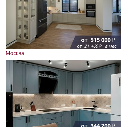
от
515 000
от
21 460
в мес
Москва
от
344 200