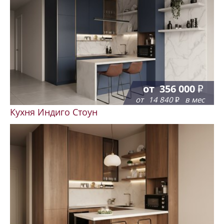
от
356 000
от
14 840
в мес
Кухня Индиго Стоун