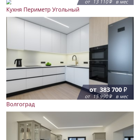
от
13 110
в мес
Кухня Периметр Угольный
от
383 700
от
15 990
в мес
Волгоград