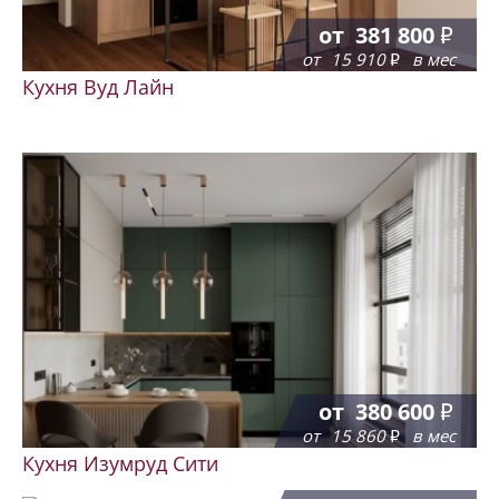
от
381 800
от
15 910
в мес
Кухня Вуд Лайн
от
380 600
от
15 860
в мес
Кухня Изумруд Сити
от
314 500